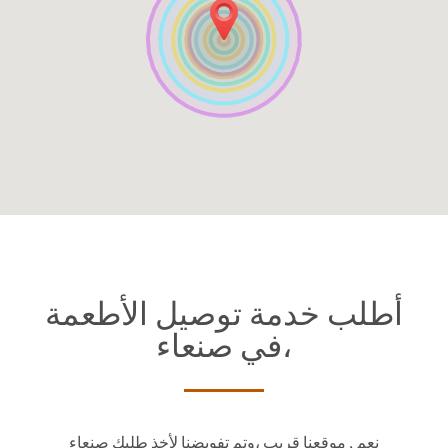
أطلب خدمة توصيل الأطعمة
في صنعاء‎،
وتم تفويضنا لأخذ طلبك صنعاء‎، نعم , موقعنا قريب