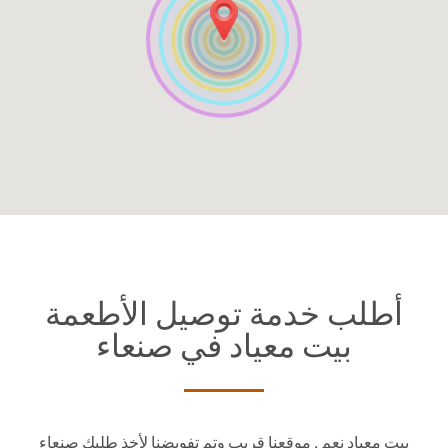
أطلب خدمة توصيل الأطعمة
في صنعاء‎ بيت معياد
وتم تفويضنا لأخذ طلبك صنعاء‎ بيت معياد نعم , موقعنا قريب