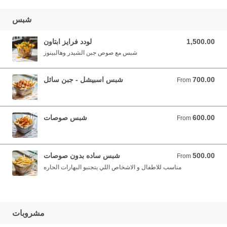
شبس
1,500.00
لودد فرايز ابتاون
1,500.00 YER
شبس مع صوص جبن الشيدر وهالبينوز
700.00
شبس اسبيشل - جبن سائل
From 700.00 YER
From
600.00
شبس صوصات
From 600.00 YER
From
500.00
شبس ساده بدون صوصات
From 500.00 YER
From
مناسب للاطفال و الاشخاص اللي يتجنبو البهارات الحاره
مشروبات