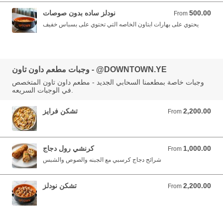
500.00
نودلز ساده بدون صوصات
From 500.00 YER
From
يحتوي على بهارات ابتاون الخاصه التي تحتوي على بسباس خفيف
وجبات مطعم داون تاون - @DOWNTOWN.YE
وجبات خاصة بمطعمنا السحابي الجديد - مطعم داون تاون المتخصص
في الوجبات السريعه.
2,200.00
تشكن فرايز
From 2,200.00 YER
From
1,000.00
كرنشي رول دجاج
From 1,000.00 YER
From
شرائح دجاج كرسبي مع الجبنه والصوص والشبس
2,200.00
تشكن نودلز
From 2,200.00 YER
From